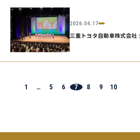
2026.04.17
三重トヨタ自動車株式会社 
1
…
5
6
7
8
9
10