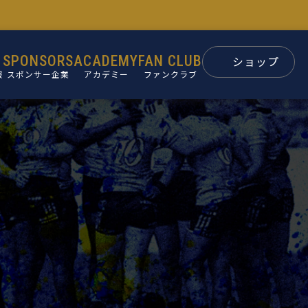
SPONSORS
ACADEMY
FAN CLUB
ショップ
報
スポンサー企業
アカデミー
ファンクラブ
スポンサー
パートナー
ン
後援会
ュー
要
革