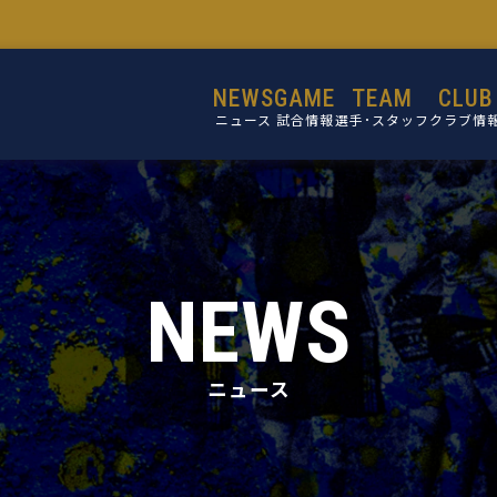
NEWS
GAME
TEAM
CLUB
ニュース
試合情報
選手･スタッフ
クラブ情
選手
設立目的
スタッフ
活動理念
ミッショ
NEWS
ビジョン
コア・バリ
ニュース
クラブ概
施設紹介
クラブ沿