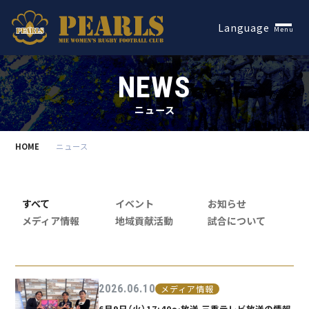
Español
Language
Menu
NEWS
ニュース
HOME
ニュース
すべて
イベント
お知らせ
メディア情報
地域貢献活動
試合について
2026.06.10
メディア情報
6月9日（火）17:40〜放送 三重テレビ放送の情報