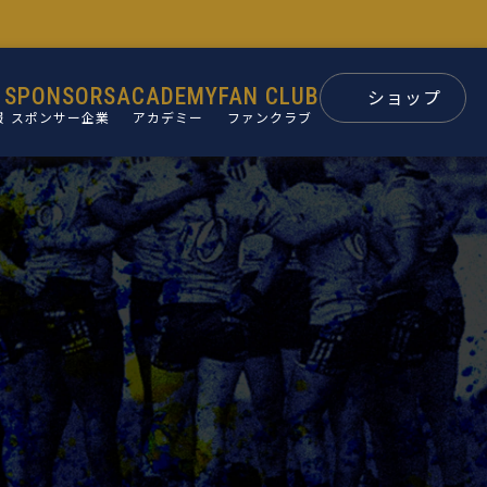
SPONSORS
ACADEMY
FAN CLUB
ショップ
報
スポンサー企業
アカデミー
ファンクラブ
スポンサー
パートナー
ン
後援会
ュー
要
革