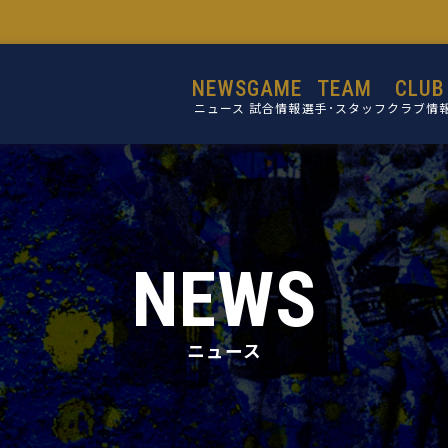
NEWS
GAME
TEAM
CLUB
ニュース
試合情報
選手･スタッフ
クラブ情
選手
設立目的
スタッフ
活動理念
ミッショ
NEWS
ビジョン
コア・バリ
ニュース
クラブ概
施設紹介
クラブ沿