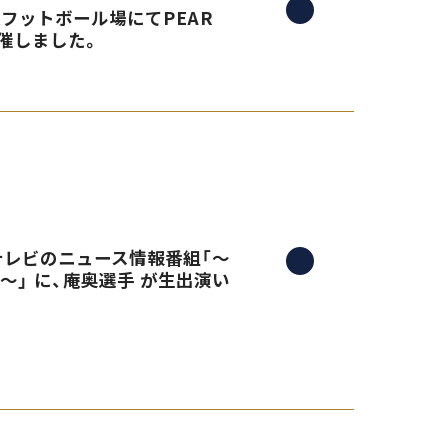
央フットボール場にてPEAR
催しました。
三重テレビのニュース情報番組「〜
）〜」 に、庵奥選手 が生出演い