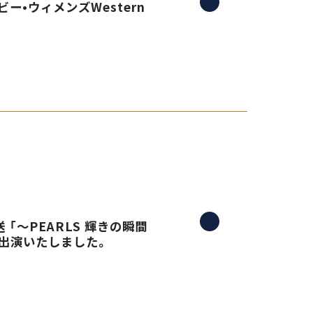
ー•ウィメンズWestern
 「〜PEARLS 輝きの瞬間
生出演いたしました。