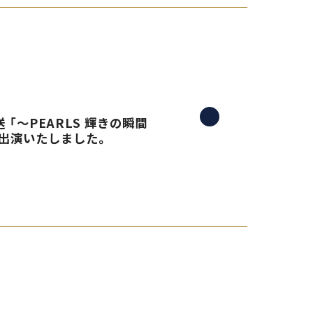
 「〜PEARLS 輝きの瞬間
生出演いたしました。