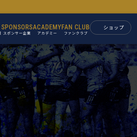
SPONSORS
ACADEMY
FAN CLUB
ショップ
報
スポンサー企業
アカデミー
ファンクラブ
スポンサー
パートナー
ン
後援会
ュー
要
革