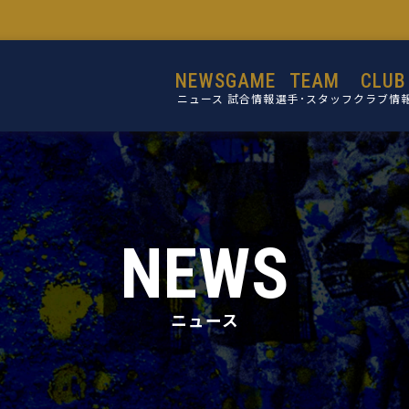
NEWS
GAME
TEAM
CLUB
ニュース
試合情報
選手･スタッフ
クラブ情
選手
設立目的
スタッフ
活動理念
ミッショ
NEWS
ビジョン
コア・バリ
ニュース
クラブ概
施設紹介
クラブ沿