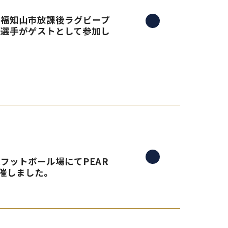
る、福知山市放課後ラグビープ
島選手がゲストとして参加し
央フットボール場にてPEAR
催しました。