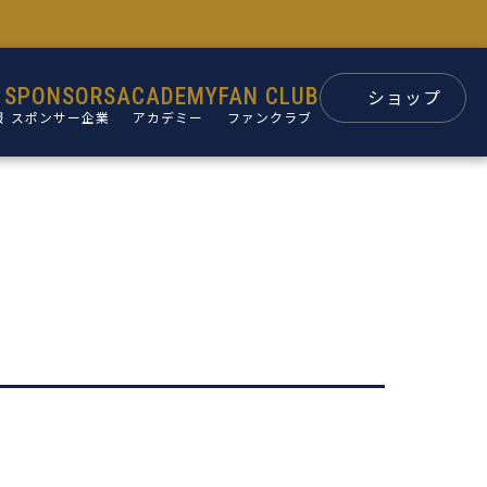
SPONSORS
ACADEMY
FAN CLUB
ショップ
報
スポンサー企業
アカデミー
ファンクラブ
スポンサー
パートナー
ン
後援会
ュー
要
革