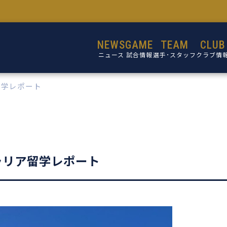
NEWS
GAME
TEAM
CLUB
ニュース
試合情報
選手･スタッフ
クラブ情
留学レポート
選手
設立目的
スタッフ
活動理念
ミッショ
ビジョン
ラリア留学レポート
コア・バリ
クラブ概
施設紹介
クラブ沿