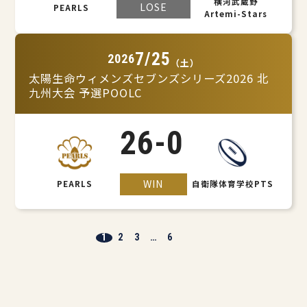
横河武蔵野
LOSE
PEARLS
Artemi-Stars
7/25
2026
（土）
太陽生命ウィメンズセブンズシリーズ2026 北
九州大会 予選POOLC
26
-
0
WIN
PEARLS
自衛隊体育学校PTS
1
2
3
…
6