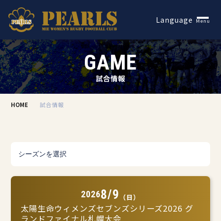
Español
Language
Menu
GAME
試合情報
HOME
試合情報
8/9
2026
（日）
太陽生命ウィメンズセブンズシリーズ2026 グ
ランドファイナル札幌大会