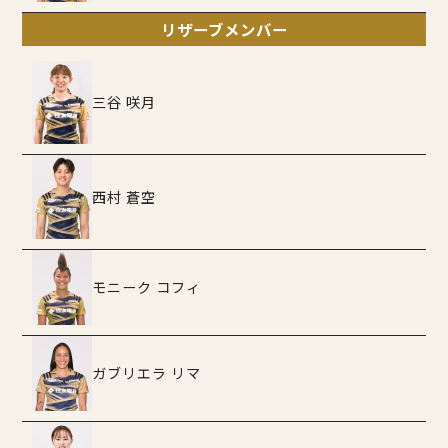
リザーブメンバー
三谷 咲月
西村 蒼空
モニーク コフィ
ガブリエラ リマ