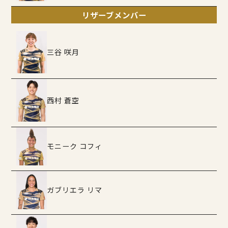
リザーブメンバー
三谷 咲月
西村 蒼空
モニーク コフィ
ガブリエラ リマ