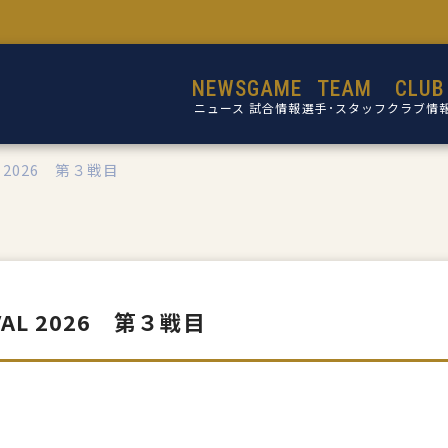
NEWS
GAME
TEAM
CLUB
ニュース
試合情報
選手･スタッフ
クラブ情
AL 2026 第３戦目
選手
設立目的
スタッフ
活動理念
ミッショ
ビジョン
IVAL 2026 第３戦目
コア・バリ
クラブ概
施設紹介
クラブ沿