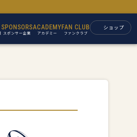
SPONSORS
ACADEMY
FAN CLUB
ショップ
報
スポンサー企業
アカデミー
ファンクラブ
スポンサー
パートナー
ン
後援会
ュー
要
革