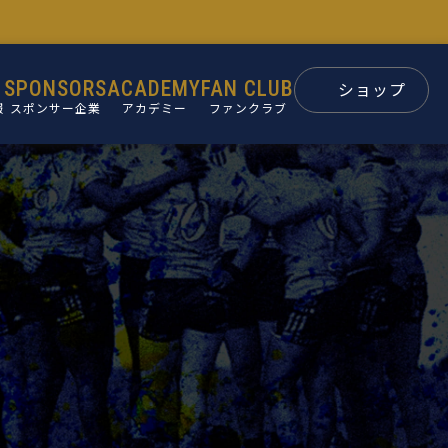
SPONSORS
ACADEMY
FAN CLUB
ショップ
報
スポンサー企業
アカデミー
ファンクラブ
スポンサー
パートナー
ン
後援会
ュー
要
革