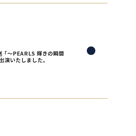
 「〜PEARLS 輝きの瞬間
生出演いたしました。