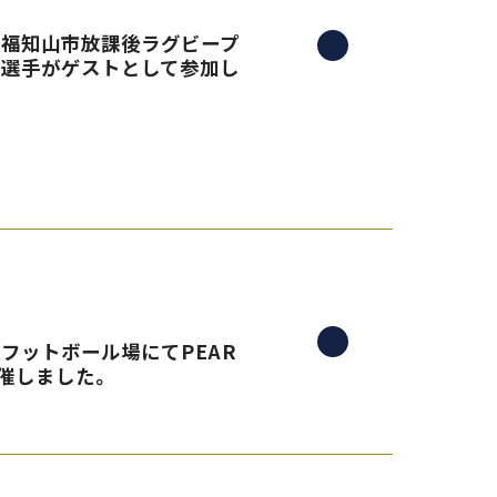
る、福知山市放課後ラグビープ
島選手がゲストとして参加し
央フットボール場にてPEAR
催しました。