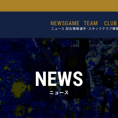
NEWS
GAME
TEAM
CLUB
ニュース
試合情報
選手･スタッフ
クラブ情
選手
設立目的
スタッフ
活動理念
ミッショ
NEWS
ビジョン
コア・バリ
ニュース
クラブ概
施設紹介
クラブ沿