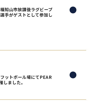
る、福知山市放課後ラグビープ
島選手がゲストとして参加し
央フットボール場にてPEAR
催しました。