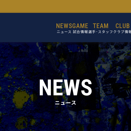
NEWS
GAME
TEAM
CLUB
ニュース
試合情報
選手･スタッフ
クラブ情
選手
設立目的
スタッフ
活動理念
ミッショ
NEWS
ビジョン
コア・バリ
ニュース
クラブ概
施設紹介
クラブ沿