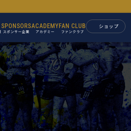
SPONSORS
ACADEMY
FAN CLUB
ショップ
報
スポンサー企業
アカデミー
ファンクラブ
スポンサー
パートナー
ン
後援会
ュー
要
革