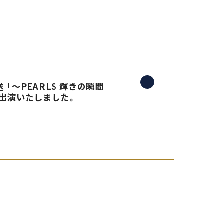
 「〜PEARLS 輝きの瞬間
生出演いたしました。