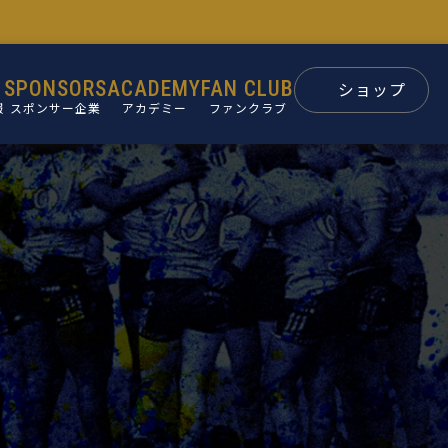
SPONSORS
ACADEMY
FAN CLUB
ショップ
報
スポンサー企業
アカデミー
ファンクラブ
スポンサー
パートナー
ン
後援会
ュー
要
革