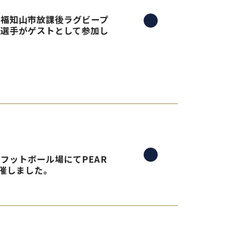
る、福知山市放課後ラグビープ
島選手がゲストとして参加し
央フットボール場にてPEAR
催しました。