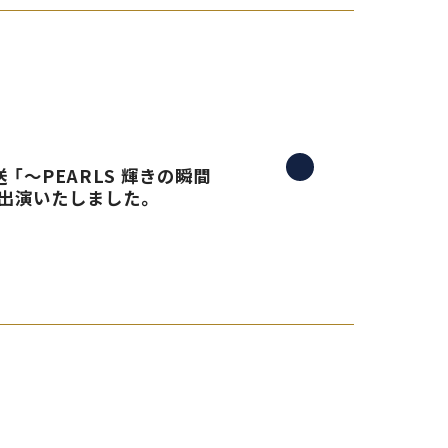
 「〜PEARLS 輝きの瞬間
生出演いたしました。