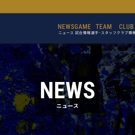
NEWS
GAME
TEAM
CLUB
ニュース
試合情報
選手･スタッフ
クラブ情
選手
設立目的
スタッフ
活動理念
ミッショ
NEWS
ビジョン
コア・バリ
ニュース
クラブ概
施設紹介
クラブ沿