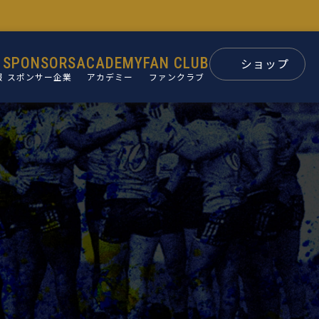
SPONSORS
ACADEMY
FAN CLUB
ショップ
報
スポンサー企業
アカデミー
ファンクラブ
スポンサー
パートナー
ン
後援会
ュー
要
革