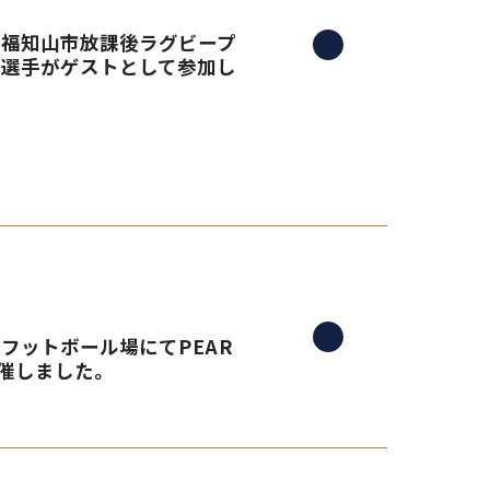
る、福知山市放課後ラグビープ
島選手がゲストとして参加し
央フットボール場にてPEAR
催しました。