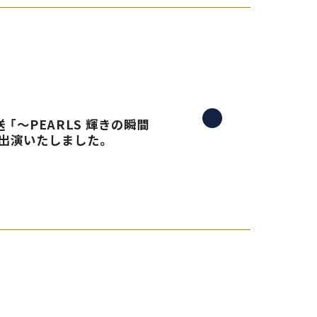
 「〜PEARLS 輝きの瞬間
生出演いたしました。