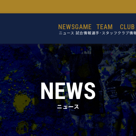
NEWS
GAME
TEAM
CLUB
ニュース
試合情報
選手･スタッフ
クラブ情
選手
設立目的
スタッフ
活動理念
ミッショ
NEWS
ビジョン
コア・バリ
ニュース
クラブ概
施設紹介
クラブ沿