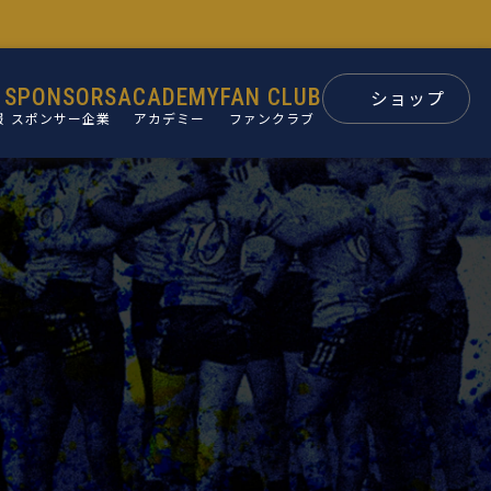
SPONSORS
ACADEMY
FAN CLUB
ショップ
報
スポンサー企業
アカデミー
ファンクラブ
スポンサー
パートナー
ン
後援会
ュー
要
革