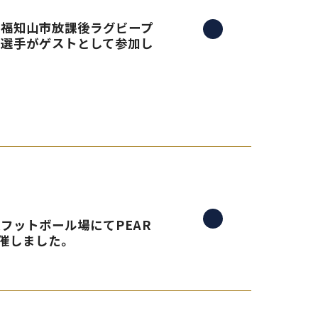
る、福知山市放課後ラグビープ
島選手がゲストとして参加し
央フットボール場にてPEAR
催しました。