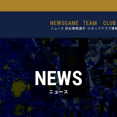
NEWS
GAME
TEAM
CLUB
ニュース
試合情報
選手･スタッフ
クラブ情
選手
設立目的
スタッフ
活動理念
ミッショ
NEWS
ビジョン
コア・バリ
ニュース
クラブ概
施設紹介
クラブ沿