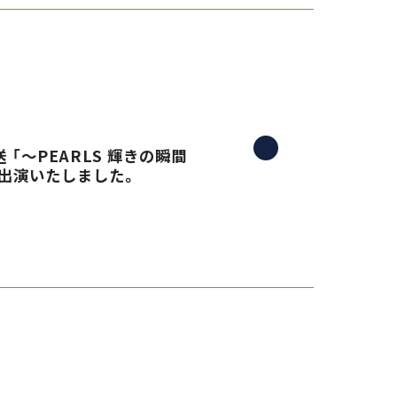
 「〜PEARLS 輝きの瞬間
生出演いたしました。