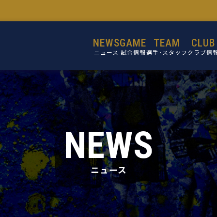
NEWS
GAME
TEAM
CLUB
ニュース
試合情報
選手･スタッフ
クラブ情
選手
設立目的
スタッフ
活動理念
ミッショ
NEWS
ビジョン
コア・バリ
ニュース
クラブ概
施設紹介
クラブ沿