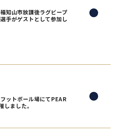
る、福知山市放課後ラグビープ
島選手がゲストとして参加し
央フットボール場にてPEAR
催しました。