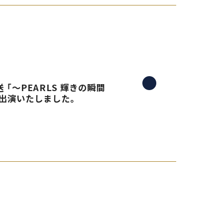
 「〜PEARLS 輝きの瞬間
生出演いたしました。