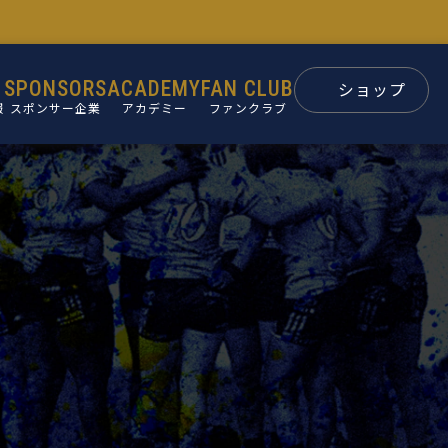
SPONSORS
ACADEMY
FAN CLUB
ショップ
報
スポンサー企業
アカデミー
ファンクラブ
スポンサー
パートナー
ン
後援会
ュー
要
革