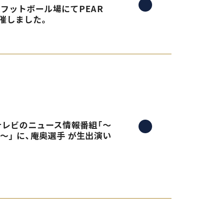
央フットボール場にてPEAR
催しました。
三重テレビのニュース情報番組「〜
）〜」 に、庵奥選手 が生出演い