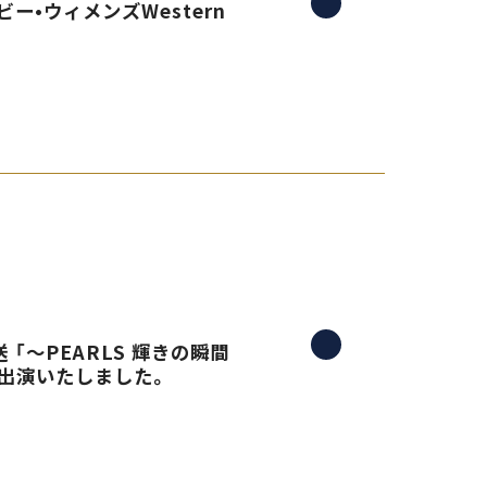
ー•ウィメンズWestern
 「〜PEARLS 輝きの瞬間
生出演いたしました。