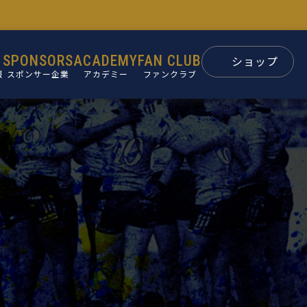
SPONSORS
ACADEMY
FAN CLUB
ショップ
報
スポンサー企業
アカデミー
ファンクラブ
スポンサー
パートナー
ン
後援会
ュー
要
革