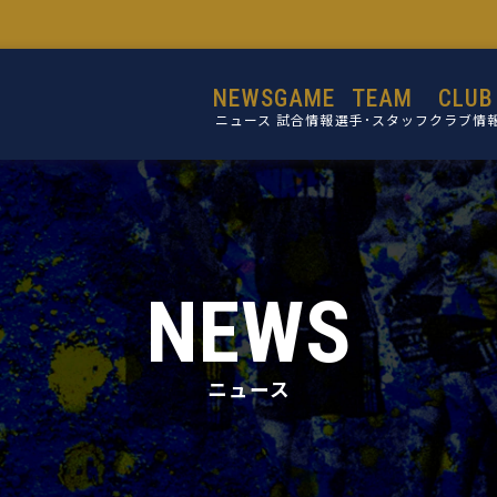
NEWS
GAME
TEAM
CLUB
ニュース
試合情報
選手･スタッフ
クラブ情
選手
設立目的
スタッフ
活動理念
ミッショ
NEWS
ビジョン
コア・バリ
ニュース
クラブ概
施設紹介
クラブ沿