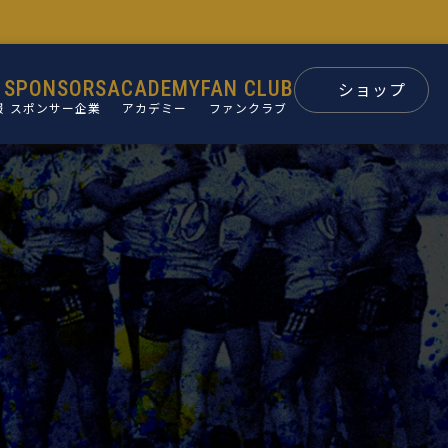
SPONSORS
ACADEMY
FAN CLUB
ショップ
報
スポンサー企業
アカデミー
ファンクラブ
スポンサー
パートナー
ン
後援会
ュー
要
革