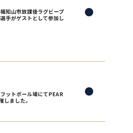
る、福知山市放課後ラグビープ
島選手がゲストとして参加し
央フットボール場にてPEAR
催しました。