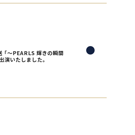
 「〜PEARLS 輝きの瞬間
生出演いたしました。