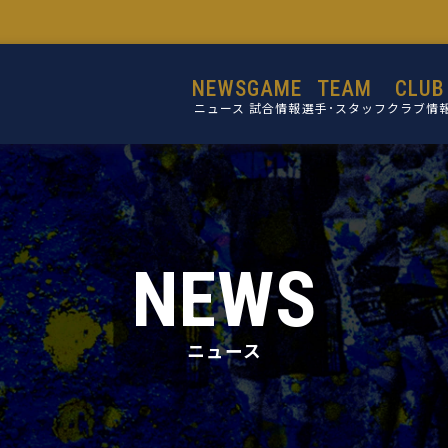
NEWS
GAME
TEAM
CLUB
ニュース
試合情報
選手･スタッフ
クラブ情
選手
設立目的
スタッフ
活動理念
ミッショ
NEWS
ビジョン
コア・バリ
ニュース
クラブ概
施設紹介
クラブ沿