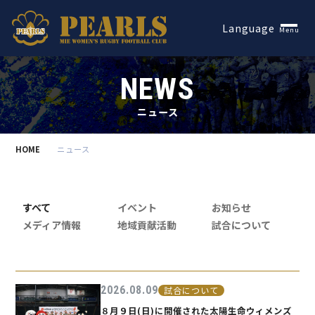
Español
Language
Menu
NEWS
ニュース
HOME
ニュース
すべて
イベント
お知らせ
メディア情報
地域貢献活動
試合について
2026.08.09
試合について
８月９日(日)に開催された太陽生命ウィメンズ