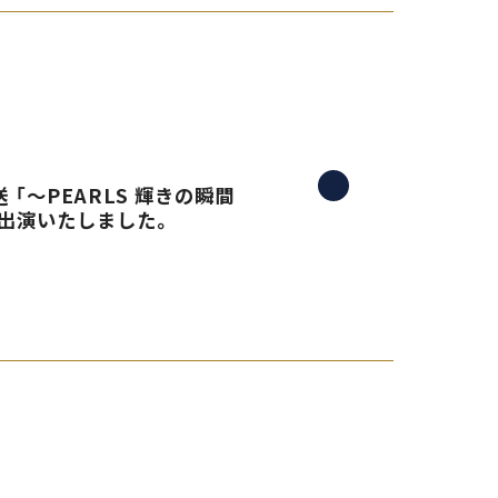
 「〜PEARLS 輝きの瞬間
生出演いたしました。