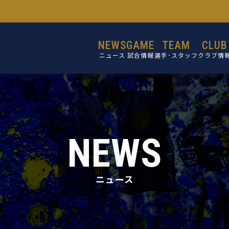
NEWS
GAME
TEAM
CLUB
ニュース
試合情報
選手･スタッフ
クラブ情
選手
設立目的
スタッフ
活動理念
ミッショ
NEWS
ビジョン
コア・バリ
ニュース
クラブ概
施設紹介
クラブ沿