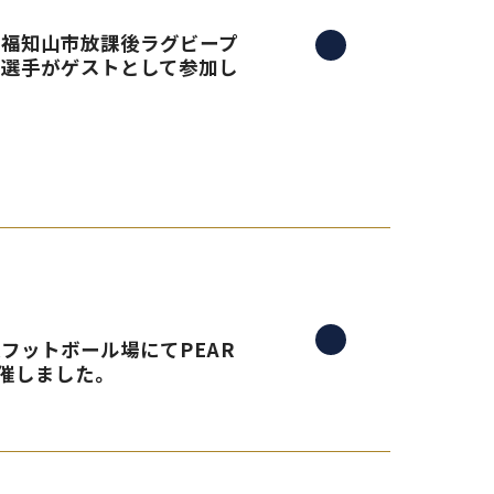
る、福知山市放課後ラグビープ
島選手がゲストとして参加し
央フットボール場にてPEAR
催しました。