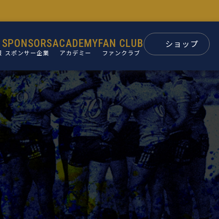
SPONSORS
ACADEMY
FAN CLUB
ショップ
報
スポンサー企業
アカデミー
ファンクラブ
スポンサー
パートナー
ン
後援会
ュー
要
革