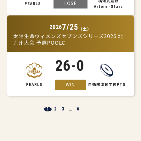
横河武蔵野
LOSE
PEARLS
Artemi-Stars
7/25
2026
（土）
太陽生命ウィメンズセブンズシリーズ2026 北
九州大会 予選POOLC
26
-
0
WIN
PEARLS
自衛隊体育学校PTS
1
2
3
…
6