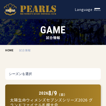
Español
Language
Menu
GAME
試合情報
HOME
試合情報
8/9
2026
（日）
太陽生命ウィメンズセブンズシリーズ2026 グ
ランドファイナル札幌大会